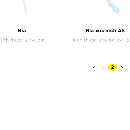
Nĩa
Nĩa xúc xích AS
Kích thước: 2.7x15cm
Kích thước: 9.96x0.98x0.
2
<
1
>