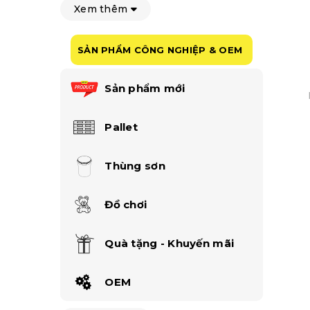
Xem thêm
SẢN PHẨM CÔNG NGHIỆP & OEM
Sản phẩm mới
Pallet
Thùng sơn
Đồ chơi
Quà tặng - Khuyến mãi
OEM