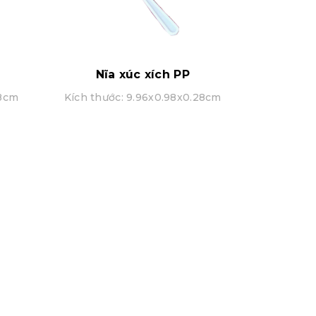
Nĩa xúc xích PP
28cm
Kích thước: 9.96x0.98x0.28cm