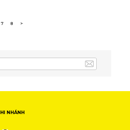
7
8
>
HI NHÁNH