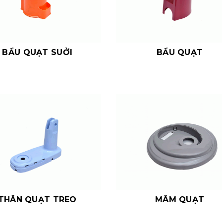
BẦU QUẠT SUỞI
BẦU QUẠT
THÂN QUẠT TREO
MÂM QUẠT