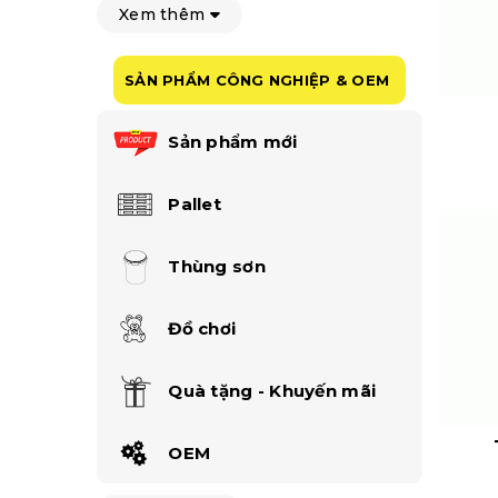
Xem thêm
SẢN PHẨM CÔNG NGHIỆP & OEM
Sản phẩm mới
Pallet
Thùng sơn
Đồ chơi
Quà tặng - Khuyến mãi
OEM