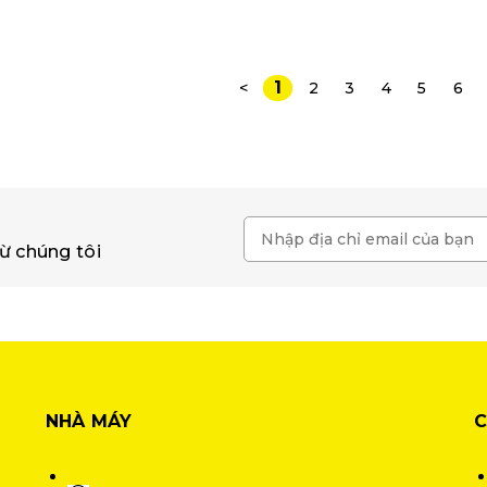
1
<
2
3
4
5
6
ừ chúng tôi
NHÀ MÁY
C