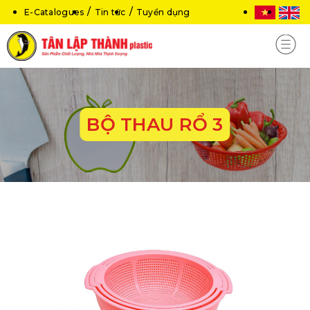
E-Catalogues
Tin tức
Tuyển dụng
BỘ THAU RỔ 3