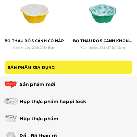
BỘ THAU RỔ 5 CÁNH CÓ NẮP
BỘ THAU RỔ 5 CÁNH KHÔNG NẮP
Kích thước: 27,5x27,5x15cm
Kích thước: 27,5x27,5x11,3cm
SẢN PHẨM GIA DỤNG
Sản phẩm mới
Hộp thực phẩm happi lock
Hộp thực phẩm
Rổ - Bộ thau rổ