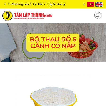
E-Catalogues
Tin tức
Tuyển dụng
BỘ THAU RỔ 5
CÁNH CÓ NẮP