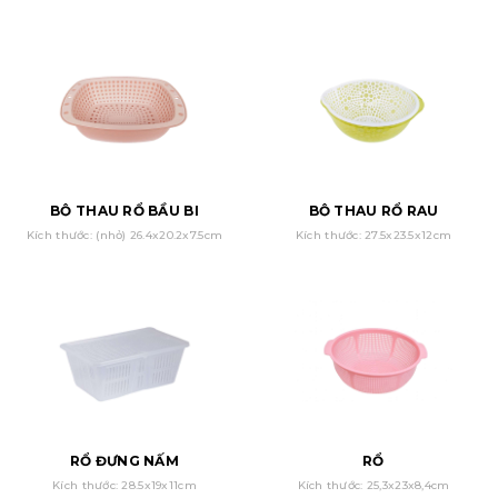
BỘ THAU RỔ BẦU BI
BỘ THAU RỔ RAU
Kích thước: (nhỏ) 26.4x20.2x7.5cm
Kích thước: 27.5x23.5x12cm
RỔ ĐỰNG NẤM
RỔ
Kích thước: 28.5x19x11cm
Kích thước: 25,3x23x8,4cm