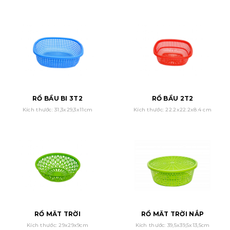
RỔ BẦU BI 3T2
RỔ BẦU 2T2
Kích thước: 31,3x29,3x11cm
Kích thước: 22.2x22.2x8.4 cm
RỔ MẶT TRỜI
RỔ MẶT TRỜI NẮP
Kích thước: 29x29x9cm
Kích thước: 39,5x39,5x13,5cm