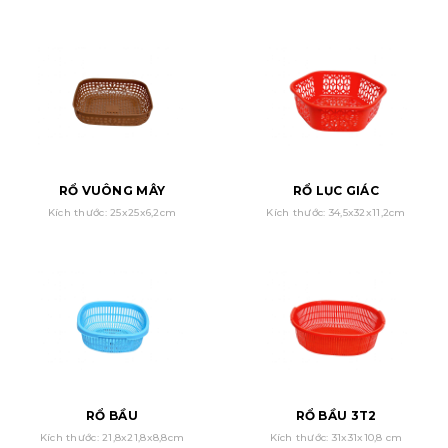
RỔ VUÔNG MÂY
RỔ LỤC GIÁC
Kích thước: 25x25x6,2cm
Kích thước: 34,5x32x11,2cm
RỔ BẦU
RỔ BẦU 3T2
Kích thước: 21,8x21,8x8,8cm
Kích thước: 31x31x10,8 cm