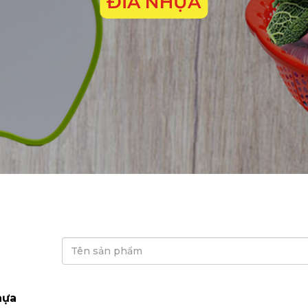
ĐĨA NHỰA
hựa