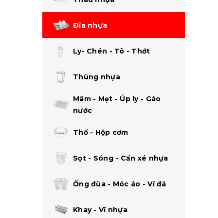
Đĩa nhựa
Ly- Chén - Tô - Thớt
Thùng nhựa
Mâm - Mẹt - Úp ly - Gáo
nước
Thố - Hộp cơm
Sọt - Sóng - Cần xé nhựa
Ống đũa - Móc áo - Vĩ đá
Khay - Vĩ nhựa