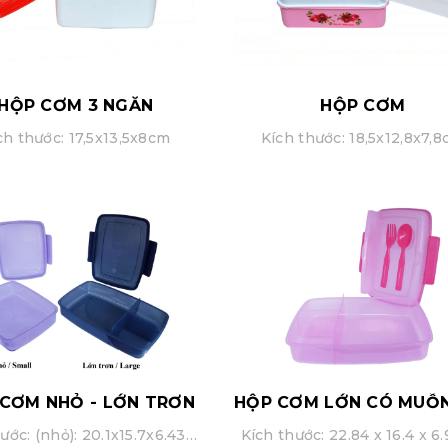
HỘP CƠM 3 NGĂN
HỘP CƠM
ch thước: 17,5x13,5x8cm
Kích thước: 18,5x12,8x7,
CƠM NHỎ - LỚN TRƠN
Kích thước: (nhỏ): 20.1x15.7x6.43cm
Kích thước: 22.84 x 16.4 x 6