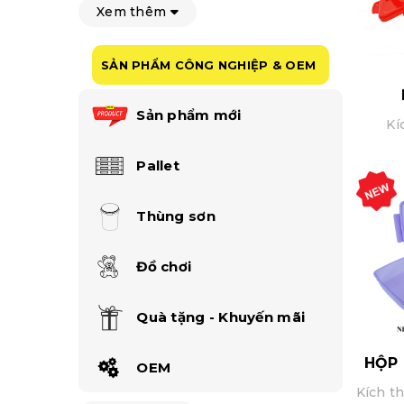
Xem thêm
SẢN PHẨM CÔNG NGHIỆP & OEM
Sản phẩm mới
Kí
Pallet
Thùng sơn
Đồ chơi
Quà tặng - Khuyến mãi
HỘP 
OEM