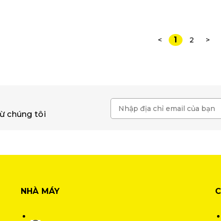
1
<
2
>
ừ chúng tôi
NHÀ MÁY
C