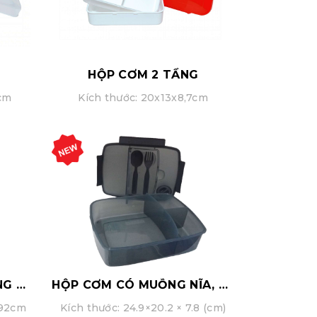
HỘP CƠM 2 TẦNG
8cm
Kích thước: 20x13x8,7cm
HỘP CƠM LỚN CÓ MUỖNG NĨA
HỘP CƠM CÓ MUỖNG NĨA, HỦ SỐT
.92cm
Kích thước: 24.9×20.2 × 7.8 (cm)