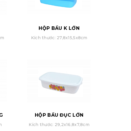
HỘP BẦU K LỚN
cm
Kích thước: 27,8x15,5x8cm
G
HỘP BẦU ĐỤC LỚN
m
Kích thước: 29,2x16,8x7,8cm