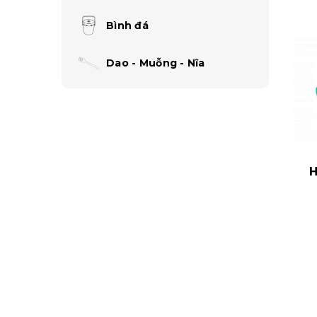
Bình đá
Dao - Muỗng - Nĩa
H