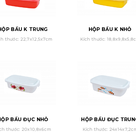
HỘP BẦU K TRUNG
HỘP BẦU K NHỎ
ch thước: 22,7x12,5x7cm
Kích thước: 18,8x9,8x5,8
HỘP BẦU ĐỤC NHỎ
HỘP BẦU ĐỤC TRUN
ch thước: 20x10,8x6cm
Kích thước: 24x14x7,2c