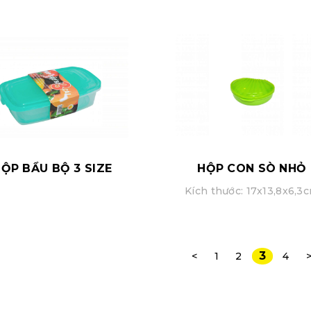
ỘP BẦU BỘ 3 SIZE
HỘP CON SÒ NHỎ
Kích thước: 17x13,8x6,3
3
<
1
2
4