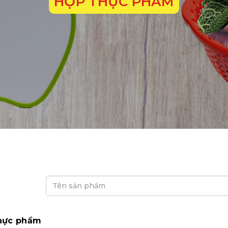
HỘP THỰC PHẨM
hực phẩm