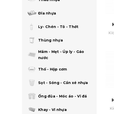
Đĩa nhựa
Ly- Chén - Tô - Thớt
Kí
Thùng nhựa
Mâm - Mẹt - Úp ly - Gáo
nước
Thố - Hộp cơm
Sọt - Sóng - Cần xé nhựa
Ống đũa - Móc áo - Vĩ đá
Kí
Khay - Vĩ nhựa