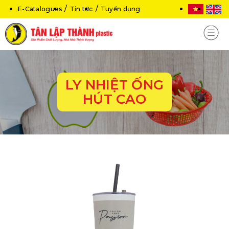
E-Catalogues
Tin tức
Tuyển dụng
LY NHIỆT ỐNG
HÚT CAO