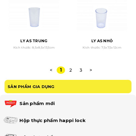
LY AS TRUNG
LY AS NHỎ
Kích thước: 8,5x8,5x13,5cm
Kích thước: 7,5x7,5x12cm
1
<
2
3
>
SẢN PHẨM GIA DỤNG
Sản phẩm mới
Hộp thực phẩm happi lock