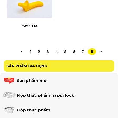
TAY 1 TIA
8
<
1
2
3
4
5
6
7
>
SẢN PHẨM GIA DỤNG
Sản phẩm mới
Hộp thực phẩm happi lock
Hộp thực phẩm