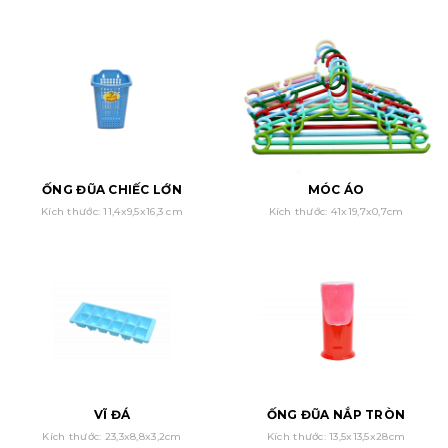
ỐNG ĐŨA CHIẾC LỚN
MÓC ÁO
Kích thước: 11,4x9,5x16,3 cm
Kích thước: 41x19,7x0,7cm
VĨ ĐÁ
ỐNG ĐŨA NẮP TRÒN
Kích thước: 23,3x8,8x3,2cm
Kích thước: 13,5x13,5x28cm