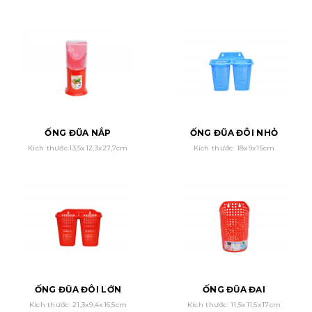
ỐNG ĐŨA NẮP
ỐNG ĐŨA ĐÔI NHỎ
Kích thước:13,5x12,3x27,7cm
Kích thước: 18x9x15cm
ỐNG ĐŨA ĐÔI LỚN
ỐNG ĐŨA ĐẠI
Kích thước: 21,3x9,4x16,5cm
Kích thước: 11,5x11,5x17cm