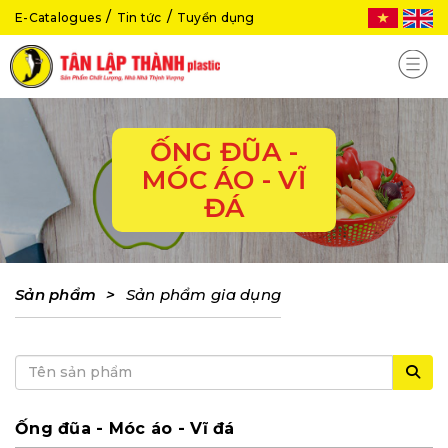
E-Catalogues
Tin tức
Tuyển dụng
ỐNG ĐŨA -
MÓC ÁO - VĨ
ĐÁ
Sản phẩm
>
Sản phẩm gia dụng
Ống đũa - Móc áo - Vĩ đá