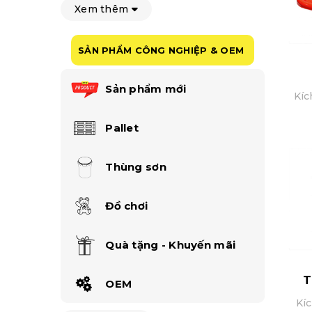
Xem thêm
SẢN PHẨM CÔNG NGHIỆP & OEM
Sản phẩm mới
Kíc
Pallet
Thùng sơn
Đồ chơi
Quà tặng - Khuyến mãi
T
OEM
Kí