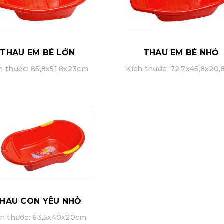
THAU EM BÉ LỚN
THAU EM BÉ NHỎ
h thước: 85,8x51,8x23cm
Kích thước: 72,7x45,8x20
HAU CON YÊU NHỎ
ch thước: 63,5x40x20cm