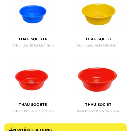
THAU SỌC 3T6
THAU SỌC 5T
Kích thước: 35,5x35,5x11,8cm
Kích thước: 49,5x49,5x16,5cm
THAU SỌC 5T5
THAU SỌC 6T
Kích thước: 53,5x53,5x17,5cm
Kích thước:58,5x58,5x19,5cm
SẢN PHẨM GIA DỤNG