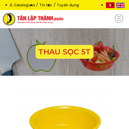
E-Catalogues
Tin tức
Tuyển dụng
THAU SỌC 5T