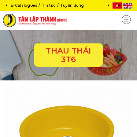
E-Catalogues
Tin tức
Tuyển dụng
THAU THÁI
3T6