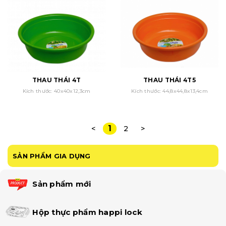
THAU THÁI 4T
THAU THÁI 4T5
Kích thước: 40x40x12,3cm
Kích thước: 44,8x44,8x13,4cm
1
<
2
>
SẢN PHẨM GIA DỤNG
Sản phẩm mới
Hộp thực phẩm happi lock