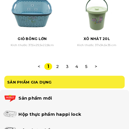
GIỎ BÔNG LỚN
XÔ NHẬT 20L
Kích thước: 37,6x29,5x22,8cm
Kích thước: 37x34,6x35 cm
1
<
2
3
4
5
>
SẢN PHẨM GIA DỤNG
Sản phẩm mới
Hộp thực phẩm happi lock