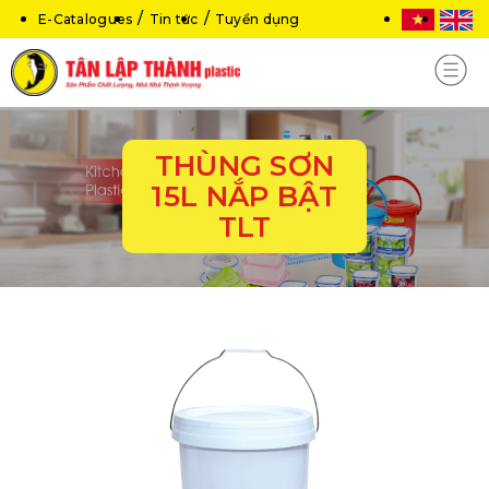
E-Catalogues
Tin tức
Tuyển dụng
THÙNG SƠN
15L NẮP BẬT
TLT