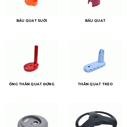
BẦU QUẠT SUỞI
BẦU QUẠT
ỐNG THÂN QUẠT ĐỨNG
THÂN QUẠT TREO