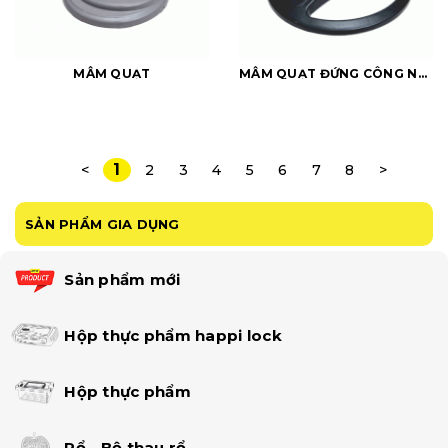
MÂM QUẠT
MÂM QUẠT ĐỨNG CÔNG NGHIỆP
1
<
2
3
4
5
6
7
8
>
SẢN PHẨM GIA DỤNG
Sản phẩm mới
Hộp thực phẩm happi lock
Hộp thực phẩm
Rổ - Bộ thau rổ